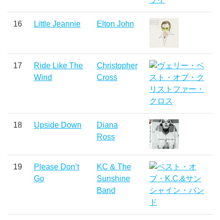
16
Little Jeannie
Elton John
17
Ride Like The
Christopher
Wind
Cross
18
Upside Down
Diana
Ross
19
Please Don’t
KC & The
Go
Sunshine
Band