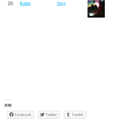
20
Babe
Styx
共有:
Facebook
Twitter
Tumblr