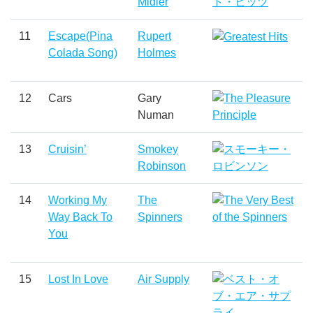
Midler
11
Escape(Pina
Rupert
Colada Song)
Holmes
12
Cars
Gary
Numan
13
Cruisin’
Smokey
Robinson
14
Working My
The
Way Back To
Spinners
You
15
Lost In Love
Air Supply