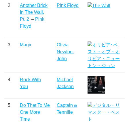
2
Another Brick
Pink Floyd
In The Wall,
Pt. 2
–
Pink
Floyd
3
Magic
Olivia
Newton-
John
4
Rock With
Michael
You
Jackson
5
Do That To Me
Captain &
One More
Tennille
Time