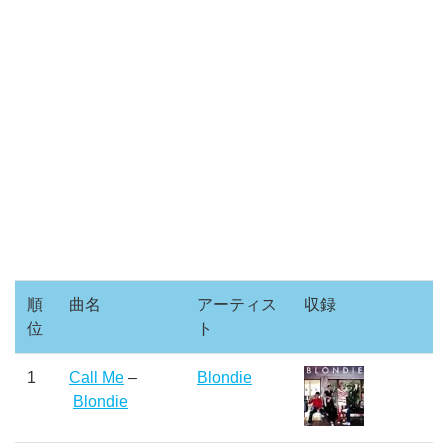
順
曲名
アーティス
収録
位
ト
1
Call Me
–
Blondie
Blondie