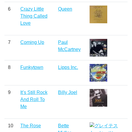
6
Crazy Little
Queen
Thing Called
Love
7
Coming Up
Paul
McCartney
8
Funkytown
Lipps Inc.
9
It’s Still Rock
Billy Joel
And Roll To
Me
10
The Rose
Bette