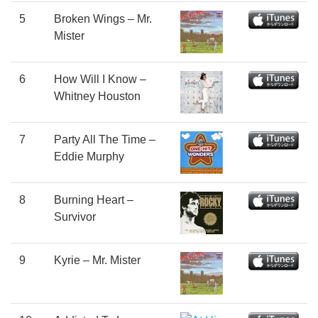
5
Broken Wings – Mr.
Mister
6
How Will I Know –
Whitney Houston
7
Party All The Time –
Eddie Murphy
8
Burning Heart –
Survivor
9
Kyrie – Mr. Mister