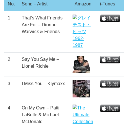
No.
Song – Artist
Amazon
i-Tunes
1
That’s What Friends
Are For – Dionne
Warwick & Friends
2
Say You Say Me –
Lionel Richie
3
I Miss You – Klymaxx
4
On My Own – Patti
LaBelle & Michael
McDonald