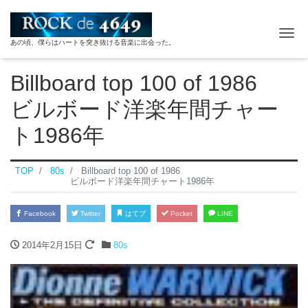
ナ
あの頃、僕らはハートを突き抜ける音楽に出会った。
Billboard top 100 of 1986
ビルボード洋楽年間チャー
ト1986年
TOP
80s
Billboard top 100 of 1986
ビルボード洋楽年間チャート1986年
Facebook
Twitter
はてブ
Pocket
LINE
2014年2月15日
80s