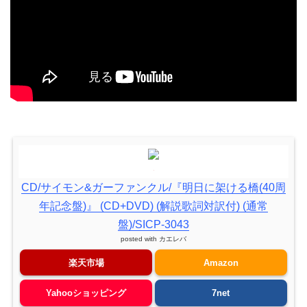
CD/サイモン&ガーファンクル/『明日に架ける橋(40周
年記念盤)』 (CD+DVD) (解説歌詞対訳付) (通常
盤)/SICP-3043
posted with
カエレバ
楽天市場
Amazon
Yahooショッピング
7net