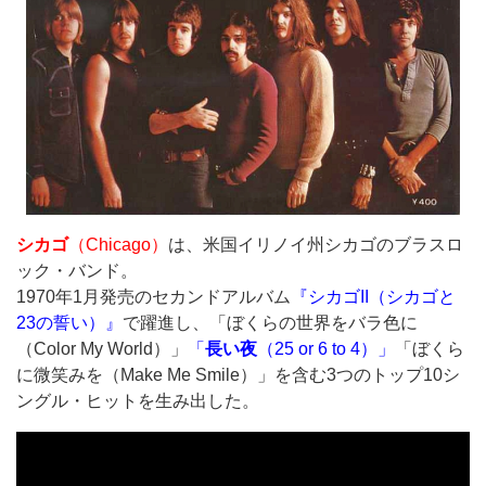
シカゴ
（Chicago）
は、米国イリノイ州シカゴのブラスロ
ック・バンド。
1970年1月発売のセカンドアルバム
『シカゴII（シカゴと
23の誓い）』
で躍進し、「ぼくらの世界をバラ色に
（Color My World）」
「
長い夜
（25 or 6 to 4）」
「ぼくら
に微笑みを（Make Me Smile）」を含む3つのトップ10シ
ングル・ヒットを生み出した。