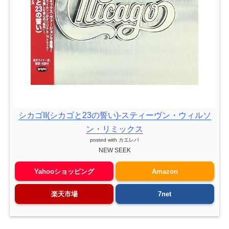
シカゴII(シカゴと23の誓い)-スティーヴン・ウィルソ
ン・リミックス
posted with
カエレバ
NEW SEEK
Yahooショッピング
Amazon
楽天市場
7net